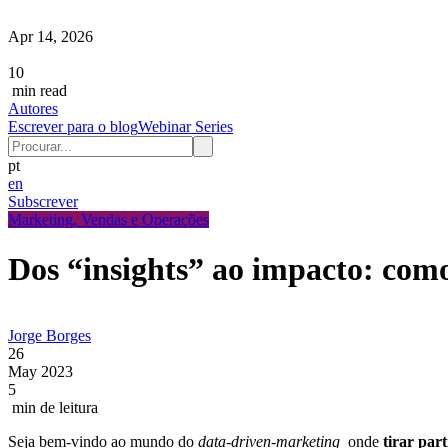
Apr 14, 2026
10
min read
Autores
Escrever para o blog
Webinar Series
pt
en
Subscrever
Marketing, Vendas e Operações
Dos “insights” ao impacto: como
Jorge Borges
26
May 2023
5
min de leitura
Seja bem-vindo ao mundo do
data-driven-marketing
onde
tirar par