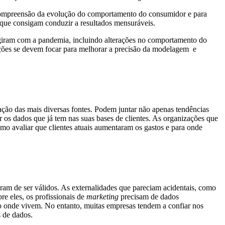
ompreensão da evolução do comportamento do consumidor e para
ue consigam conduzir a resultados mensuráveis.
rgiram com a pandemia, incluindo alterações no comportamento do
ções se devem focar para melhorar a precisão da modelagem e
ação das mais diversas fontes. Podem juntar não apenas tendências
r os dados que já tem nas suas bases de clientes. As organizações que
mo avaliar que clientes atuais aumentaram os gastos e para onde
m de ser válidos. As externalidades que pareciam acidentais, como
re eles, os profissionais de
marketing
precisam de dados
o onde vivem. No entanto, muitas empresas tendem a confiar nos
 de dados.