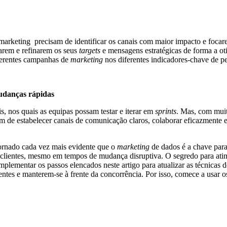
 marketing precisam de identificar os canais com maior impacto e fo
arem e refinarem os seus
targets
e mensagens estratégicas de forma a o
ferentes campanhas de
marketing
nos diferentes indicadores-chave de pe
mudanças rápidas
, nos quais as equipas possam testar e iterar em
sprints
. Mas, com muit
am de estabelecer canais de comunicação claros, colaborar eficazmente
tornado cada vez mais evidente que o
marketing
de dados é a chave para
 clientes, mesmo em tempos de mudança disruptiva. O segredo para ating
mplementar os passos elencados neste artigo para atualizar as técnicas
ntes e manterem-se à frente da concorrência. Por isso, comece a usar o