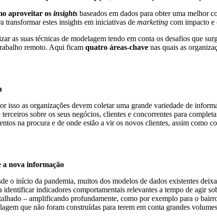
mo aproveitar os
insights
baseados em dados para obter uma melhor c
a transformar estes insights em iniciativas de
marketing
com impacto e q
izar as suas técnicas de modelagem tendo em conta os desafios que su
trabalho remoto. Aqui ficam
quatro áreas-chave
nas quais as organiza
a
por isso as organizações devem coletar uma grande variedade de inform
terceiros sobre os seus negócios, clientes e concorrentes para completa
tos na procura e de onde estão a vir os novos clientes, assim como co
e a nova informação
o início da pandemia, muitos dos modelos de dados existentes deixara
identificar indicadores comportamentais relevantes a tempo de agir sob
etalhado – amplificando profundamente, como por exemplo para o bairr
elagem que não foram construídas para terem em conta grandes volumes